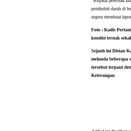
“Kepada peternak ki
pembuluh darah di be
segera membuat lapor
Foto : Kadis Perta
kondisi ternak seka
Sejauh ini Distan 
melanda beberapa w
tersebut terpaut d
Keterangan