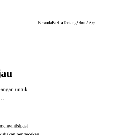
Beranda
Berita
Tentang
Sabtu, 8 Agu
jau
pangan untuk
s…
mengantisipasi
lakukakan pengecekan