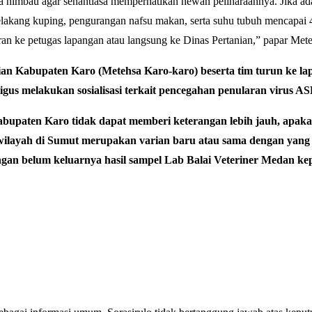
ta himbau agar senantiasa memperhatikan hewan peliharaannya. Jika 
lakang kuping, pengurangan nafsu makan, serta suhu tubuh mencapai 41
an ke petugas lapangan atau langsung ke Dinas Pertanian,” papar Mete
nian Kabupaten Karo (Metehsa Karo-karo) beserta tim turun ke l
ligus melakukan sosialisasi terkait pencegahan penularan virus ASF
Kabupaten Karo tidak dapat memberi keterangan lebih jauh, apak
ilayah di Sumut merupakan varian baru atau sama dengan yang
engan belum keluarnya hasil sampel Lab Balai Veteriner Medan k