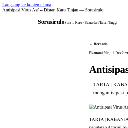
Langsung ke konten utama
Antisipasi Virus Asf -- Distan Karo Tinjau — Sorasirulo
Sorasirulo
Sora ni Karo · Suara dari Tanah Tinggi
← Beranda
Ekonomi
·
Min, 11 Des
·
2 mn
Antisipas
TARTA | KABANJA
mengantisipasi 
TARTA | KABANJAHE |
penularan African Sw