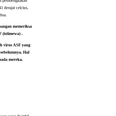
ada pembengkakan
 derajat celcius,
hsa.
apangan memeriksa
 (istimewa) .
ah virus ASF yang
 sebelumnya. Hal
epada mereka.