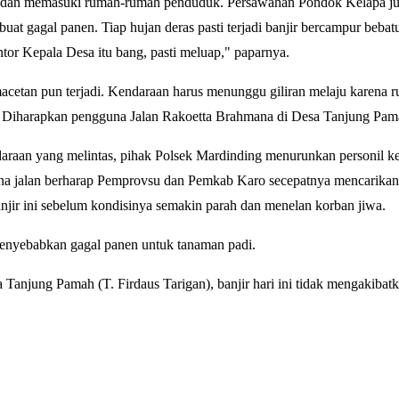
 dan memasuki rumah-rumah penduduk. Persawahan Pondok Kelapa jug
uat gagal panen. Tiap hujan deras pasti terjadi banjir bercampur beba
antor Kepala Desa itu bang, pasti meluap," paparnya.
macetan pun terjadi. Kendaraan harus menunggu giliran melaju karena ru
 Diharapkan pengguna Jalan Rakoetta Brahmana di Desa Tanjung Pamah 
raan yang melintas, pihak Polsek Mardinding menurunkan personil ke 
na jalan berharap Pemprovsu dan Pemkab Karo secepatnya mencarikan
njir ini sebelum kondisinya semakin parah dan menelan korban jiwa.
 menyebabkan gagal panen untuk tanaman padi.
Tanjung Pamah (T. Firdaus Tarigan), banjir hari ini tidak mengakibat