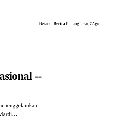
Beranda
Berita
Tentang
Jumat, 7 Agu
sional --
menenggelamkan
 Mardi…