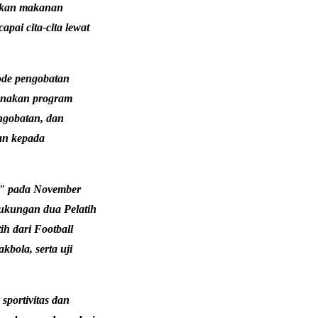
iakan makanan
pai cita-cita lewat
ode pengobatan
sanakan program
ngobatan, dan
kan kepada
s" pada November
dukungan dua Pelatih
 dari Football
kbola, serta uji
sportivitas dan