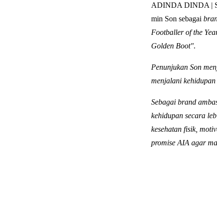
ADINDA DINDA | SI
min Son sebagai
bran
Footballer of the Y
Golden Boot".
Penunjukan Son menj
menjalani kehidupan
Sebagai
brand ambas
kehidupan secara leb
kesehatan fisik, moti
promise AIA agar ma