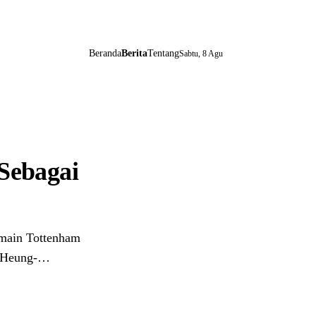
Beranda
Berita
Tentang
Sabtu, 8 Agu
Sebagai
ain Tottenham
. Heung-…