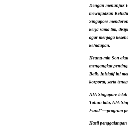
Dengan menunjuk H
mewujudkan Kehidup
Singapore mendorong
kerja sama tim, disi
agar menjaga kesehat
kehidupan.
Heung-min Son akan 
mengangkat pentingn
Baik. Inisiatif ini 
korporat, serta tena
AIA Singapore telah
Tahun lalu, AIA Sin
Fund"—program peng
Hasil penggalangan 