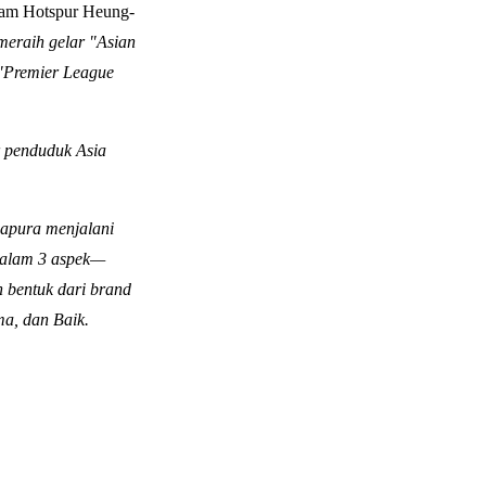
am Hotspur Heung-
meraih gelar "Asian
 "Premier League
r penduduk Asia
apura menjalani
 dalam 3 aspek—
n bentuk dari
brand
a, dan Baik.