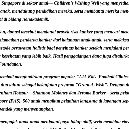
AIA Singapore di sektor amal— Children's Wishing Well yang menyed
k-anak, mendukung pendidikan mereka, serta membantu mereka menca
nal di bidang nonakademik.
n, donasi tersebut mendanai proyek riset kanker yang mencari met
lamatkan penderita kanker dari kalangan anak-anak, serta melak
ode perawatan holistis bagi penyintas kanker setelah menjalani pe
s kesehatan yang lebih baik. Hasil penggalangan dana juga disalur
Foundation.
kembali menghadirkan program populer "AIA Kids' Football Clinic
ti dua tahun sebagai kelanjutan program "Grant-A-Wish". Dengan 
nham Hotspur—Shannon Moloney dan Jerome Barker—serta pelatih
pore (FAS), 500 anak mengikuti pelatihan langsung di lapangan sepa
pendek yang menyenangkan.
 mengajak anak-anak menjalani gaya hidup aktif, serta membina etos 