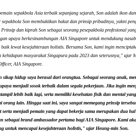
pemain sepakbola Asia terbaik sepanjang sejarah, Son adalah ikon dan 
 sepakbola Son membuktikan bakat dan prinsip pribadinya, yakni pen
. Prinsip dan kiprah Son sebagai seorang pesepakbola profesional ya
ngan upaya berkesinambungan AIA Singapore untuk mendukung nasab
 baik lewat kesejahteraan holistis. Bersama Son, kami ingin menciptak
m kehidupan masyarakat Singapura pada 2023 dan seterusnya," ujar Me
fficer, AIA Singapore.
 sikap hidup saya berasal dari orangtua. Sebagai seorang anak, mer
upaya menjadi sosok terbaik dalam segala pekerjaan. Jika ingin men
tampil lebih baik lagi, serta memiliki kesehatan fisik dan mental yan
 orang lain. Hingga saat ini, saya sangat memegang prinsip tersebu
t serta menjadi pemain yang dapat bekerja sama merupakan dua hal
n sebagai
brand ambassador pertama bagi AIA Singapore. Kami ak
g untuk mencapai kesejahteraan holistis," ujar Heung-min Son.