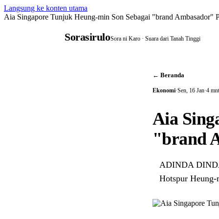
Langsung ke konten utama
Aia Singapore Tunjuk Heung-min Son Sebagai "brand Ambasador" P
Sorasirulo
Sora ni Karo · Suara dari Tanah Tinggi
← Beranda
Ekonomi
·
Sen, 16 Jan
·
4 mnt
Aia Sing
"brand 
ADINDA DINDA 
Hotspur Heung-m