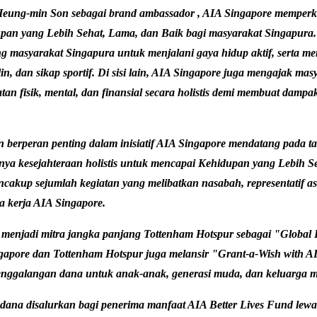
eung-min Son sebagai
brand ambassador , AIA Singapore memper
an yang Lebih Sehat, Lama, dan Baik bagi masyarakat Singapura. 
 masyarakat Singapura untuk menjalani gaya hidup aktif, serta me
plin, dan sikap sportif. Di sisi lain, AIA Singapore juga mengajak ma
an fisik, mental, dan finansial secara holistis demi membuat dampak
berperan penting dalam inisiatif AIA Singapore mendatang pada ta
ya kesejahteraan holistis untuk mencapai Kehidupan yang Lebih S
mencakup sejumlah kegiatan yang melibatkan nasabah, representatif a
ga kerja AIA Singapore.
 menjadi mitra jangka panjang Tottenham Hotspur sebagai "Global P
gapore dan Tottenham Hotspur juga melansir "Grant-a-Wish with AI
galangan dana untuk anak-anak, generasi muda, dan keluarga m
dana disalurkan bagi penerima manfaat AIA Better Lives Fund lew