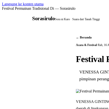
Langsung ke konten utama
Festival Permainan Tradisional Di — Sorasirulo
Sorasirulo
Sora ni Karo · Suara dari Tanah Tinggi
← Beranda
Acara & Festival
·
Rab, 16 
Festival
VENESSA GINTIN
pimpinan peran
VENESSA GINTING | 
daerah di lingkunga