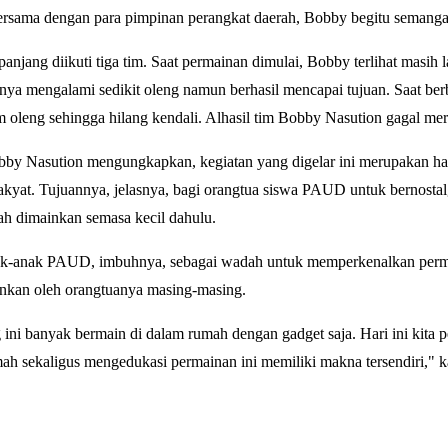
ersama dengan para pimpinan perangkat daerah, Bobby begitu semanga
njang diikuti tiga tim. Saat permainan dimulai, Bobby terlihat masih l
mnya mengalami sedikit oleng namun berhasil mencapai tujuan. Saat be
tim oleng sehingga hilang kendali. Alhasil tim Bobby Nasution gagal m
bby Nasution mengungkapkan, kegiatan yang digelar ini merupakan ha
yat. Tujuannya, jelasnya, bagi orangtua siswa PAUD untuk bernostal
h dimainkan semasa kecil dahulu.
k-anak PAUD, imbuhnya, sebagai wadah untuk memperkenalkan perma
inkan oleh orangtuanya masing-masing.
ini banyak bermain di dalam rumah dengan gadget saja. Hari ini kita 
mah sekaligus mengedukasi permainan ini memiliki makna tersendiri," 