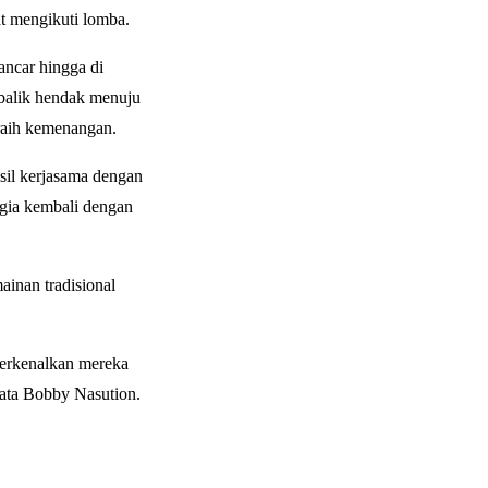
t mengikuti lomba.
ancar hingga di
rbalik hendak menuju
eraih kemenangan.
sil kerjasama dengan
gia kembali dengan
inan tradisional
perkenalkan mereka
kata Bobby Nasution.