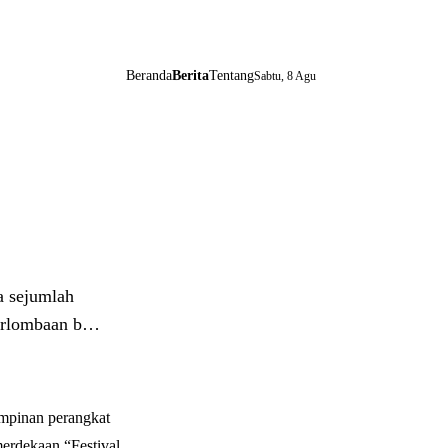
Beranda
Berita
Tentang
Sabtu, 8 Agu
 sejumlah
perlombaan b…
pinan perangkat
erdekaan “Festival