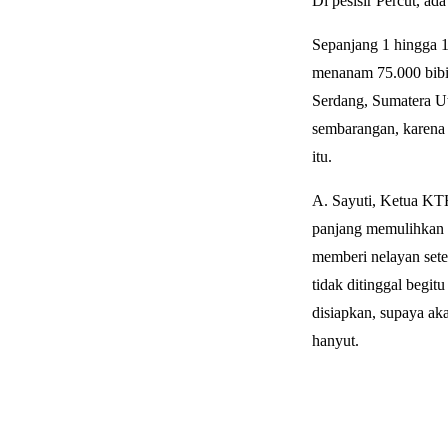
Di pesisir Percut, ad
Sepanjang 1 hingga
menanam 75.000 bibit
Serdang, Sumatera Ut
sembarangan, karena k
itu.
A. Sayuti, Ketua KT
panjang memulihkan e
memberi nelayan sete
tidak ditinggal begi
disiapkan, supaya ak
hanyut.