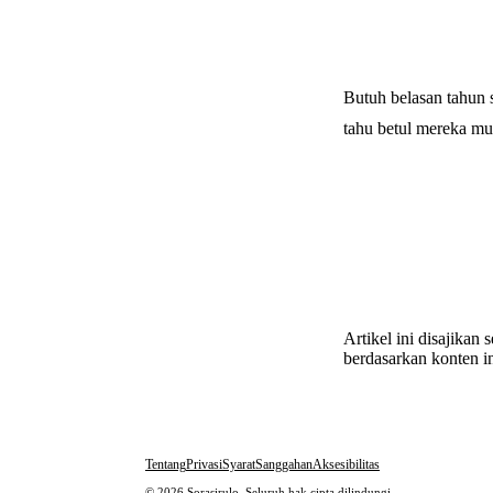
Butuh belasan tahun 
tahu betul mereka m
Artikel ini disajikan
berdasarkan konten in
Tentang
Privasi
Syarat
Sanggahan
Aksesibilitas
© 2026 Sorasirulo. Seluruh hak cipta dilindungi.