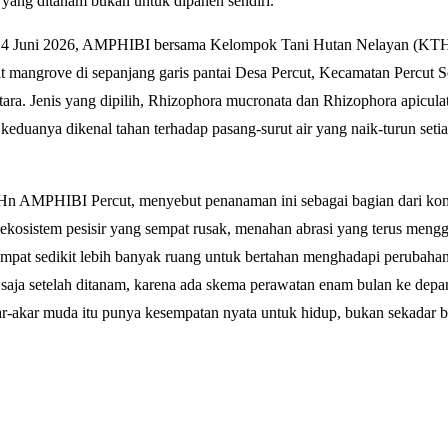
a yang ditanam bukan untuk dipanen sendiri.
 14 Juni 2026, AMPHIBI bersama Kelompok Tani Hutan Nelayan (K
 mangrove di sepanjang garis pantai Desa Percut, Kecamatan Percut S
ara. Jenis yang dipilih, Rhizophora mucronata dan Rhizophora apiculat
eduanya dikenal tahan terhadap pasang-surut air yang naik-turun setiap
Hn AMPHIBI Percut, menyebut penanaman ini sebagai bagian dari ko
kosistem pesisir yang sempat rusak, menahan abrasi yang terus mengge
mpat sedikit lebih banyak ruang untuk bertahan menghadapi perubahan i
tu saja setelah ditanam, karena ada skema perawatan enam bulan ke dep
ar-akar muda itu punya kesempatan nyata untuk hidup, bukan sekadar ber