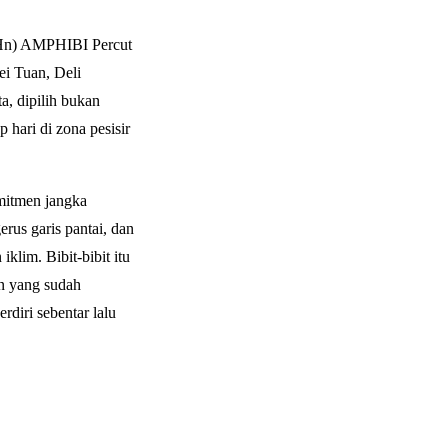
THn) AMPHIBI Percut
ei Tuan, Deli
a, dipilih bukan
 hari di zona pesisir
mitmen jangka
rus garis pantai, dan
klim. Bibit-bibit itu
an yang sudah
diri sebentar lalu