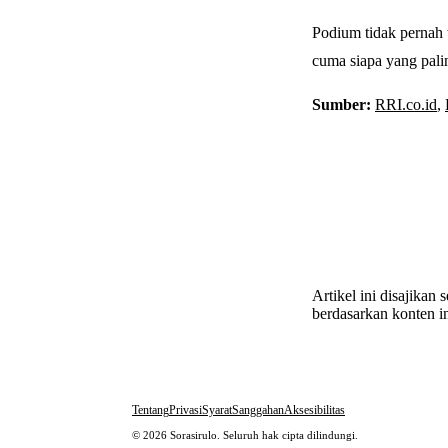
Podium tidak pernah t
cuma siapa yang palin
Sumber:
RRI.co.id
,
Artikel ini disajikan
berdasarkan konten in
Tentang
Privasi
Syarat
Sanggahan
Aksesibilitas
© 2026 Sorasirulo. Seluruh hak cipta dilindungi.