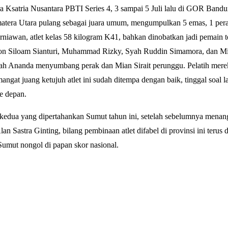
ara Ksatria Nusantara PBTI Series 4, 3 sampai 5 Juli lalu di GOR Band
era Utara pulang sebagai juara umum, mengumpulkan 5 emas, 1 pera
awan, atlet kelas 58 kilogram K41, bahkan dinobatkan jadi pemain t
hon Siloam Sianturi, Muhammad Rizky, Syah Ruddin Simamora, dan Mil
yah Ananda menyumbang perak dan Mian Sirait perunggu. Pelatih mer
angat juang ketujuh atlet ini sudah ditempa dengan baik, tinggal soal l
ke depan.
 kedua yang dipertahankan Sumut tahun ini, setelah sebelumnya menang
 Sastra Ginting, bilang pembinaan atlet difabel di provinsi ini terus 
umut nongol di papan skor nasional.