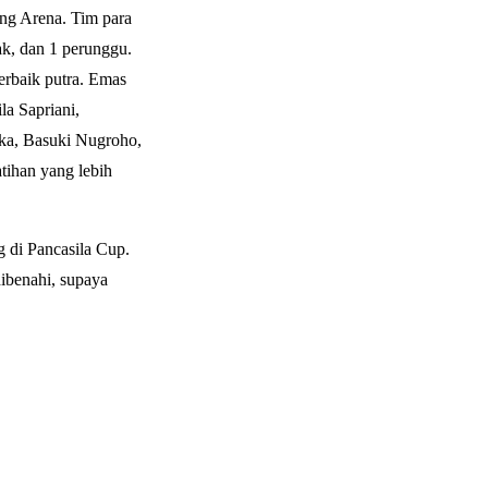
ung Arena. Tim para
k, dan 1 perunggu.
erbaik putra. Emas
a Sapriani,
eka, Basuki Nugroho,
atihan yang lebih
 di Pancasila Cup.
dibenahi, supaya