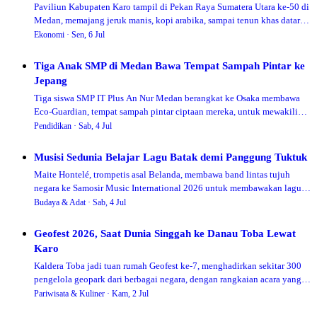
Paviliun Kabupaten Karo tampil di Pekan Raya Sumatera Utara ke-50 di
Medan, memajang jeruk manis, kopi arabika, sampai tenun khas dataran
tinggi, sebagai jalan membuka pasar baru bagi petani dan pelaku
Ekonomi ·
Sen, 6 Jul
UMKM.
Tiga Anak SMP di Medan Bawa Tempat Sampah Pintar ke
Jepang
Tiga siswa SMP IT Plus An Nur Medan berangkat ke Osaka membawa
Eco-Guardian, tempat sampah pintar ciptaan mereka, untuk mewakili
Indonesia di Japan Design, Idea & Invention Expo 2026.
Pendidikan ·
Sab, 4 Jul
Musisi Sedunia Belajar Lagu Batak demi Panggung Tuktuk
Maite Hontelé, trompetis asal Belanda, membawa band lintas tujuh
negara ke Samosir Music International 2026 untuk membawakan lagu
Batak, satu panggung dengan penyanyi Karo Lyodra Ginting.
Budaya & Adat ·
Sab, 4 Jul
Geofest 2026, Saat Dunia Singgah ke Danau Toba Lewat
Karo
Kaldera Toba jadi tuan rumah Geofest ke-7, menghadirkan sekitar 300
pengelola geopark dari berbagai negara, dengan rangkaian acara yang
juga mampir ke Taman Simalem di Kabupaten Karo.
Pariwisata & Kuliner ·
Kam, 2 Jul