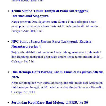
rekor dunia MURI saat perayaan HUT ke-436.
Budaya & Adat ·
Kam, 9 Jul
Tenun Sumba Timur Tampil di Pameran Anggrek
Internasional Singapura
Karya penenun Desa Sejahtera Astra Sumba Timur, sebagian besar
perempuan, dipamerkan lewat instalasi Rumah Sumba di Indonesia-
Singapore Orchid Extravaganza, Gardens by the Bay.
Budaya & Adat ·
Rab, 8 Jul
NPC Sumut Juara Umum Para Taekwondo Ksatria
Nusantara Series 4
Tujuh atlet difabel dari Sumatera Utara pulang membawa tujuh medali
dari Bandung, mengunci gelar juara umum kedua tahun ini setelah lebih
dulu menang di Pancasila Cup 2026.
Olahraga ·
Sel, 7 Jul
Dua Remaja Dairi Borong Enam Emas di Kejurnas Atletik
2026
Kesia Sihotang dan Vitri Elisa Sihotang, dua atlet muda asal Kabupaten
Dairi, menyumbang 6 dari 8 medali emas kontingen Sumatera Utara di
Kejurnas Atletik dan Indonesia Open Championships 2026 di Jakarta.
Olahraga ·
Sen, 6 Jul
Jeruk dan Kopi Karo Ikut Mejeng di PRSU ke-50