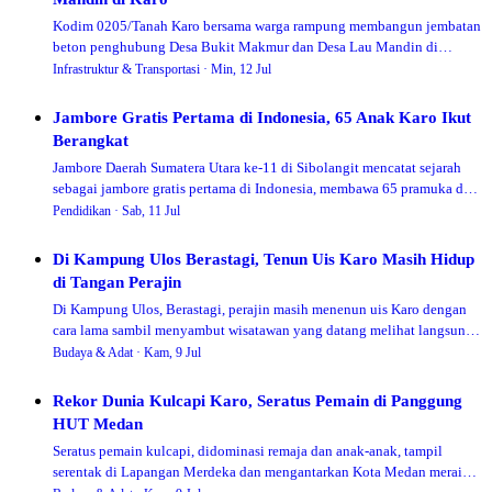
Kodim 0205/Tanah Karo bersama warga rampung membangun jembatan
beton penghubung Desa Bukit Makmur dan Desa Lau Mandin di
Mardingding, memudahkan akses 1.200 warga dua desa.
Infrastruktur & Transportasi ·
Min, 12 Jul
Jambore Gratis Pertama di Indonesia, 65 Anak Karo Ikut
Berangkat
Jambore Daerah Sumatera Utara ke-11 di Sibolangit mencatat sejarah
sebagai jambore gratis pertama di Indonesia, membawa 65 pramuka dari
14 sekolah di Kabupaten Karo ikut berkemah tanpa beban biaya.
Pendidikan ·
Sab, 11 Jul
Di Kampung Ulos Berastagi, Tenun Uis Karo Masih Hidup
di Tangan Perajin
Di Kampung Ulos, Berastagi, perajin masih menenun uis Karo dengan
cara lama sambil menyambut wisatawan yang datang melihat langsung
prosesnya.
Budaya & Adat ·
Kam, 9 Jul
Rekor Dunia Kulcapi Karo, Seratus Pemain di Panggung
HUT Medan
Seratus pemain kulcapi, didominasi remaja dan anak-anak, tampil
serentak di Lapangan Merdeka dan mengantarkan Kota Medan meraih