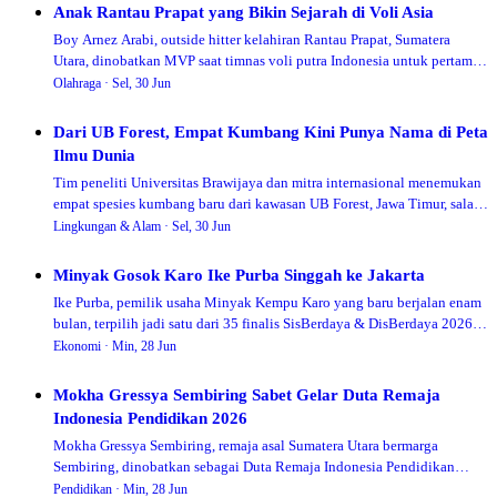
Anak Rantau Prapat yang Bikin Sejarah di Voli Asia
Boy Arnez Arabi, outside hitter kelahiran Rantau Prapat, Sumatera
Utara, dinobatkan MVP saat timnas voli putra Indonesia untuk pertama
kalinya menjuarai AVC Men's Cup, mengalahkan Korea Selatan 3-0 di
Olahraga ·
Sel, 30 Jun
final.
Dari UB Forest, Empat Kumbang Kini Punya Nama di Peta
Ilmu Dunia
Tim peneliti Universitas Brawijaya dan mitra internasional menemukan
empat spesies kumbang baru dari kawasan UB Forest, Jawa Timur, salah
satunya dinamai Amasa brawijaya sebagai penghormatan kepada
Lingkungan & Alam ·
Sel, 30 Jun
universitas tempat penelitian ini lahir.
Minyak Gosok Karo Ike Purba Singgah ke Jakarta
Ike Purba, pemilik usaha Minyak Kempu Karo yang baru berjalan enam
bulan, terpilih jadi satu dari 35 finalis SisBerdaya & DisBerdaya 2026
dan membawa produknya berjualan langsung di depan konsumen
Ekonomi ·
Min, 28 Jun
Jakarta.
Mokha Gressya Sembiring Sabet Gelar Duta Remaja
Indonesia Pendidikan 2026
Mokha Gressya Sembiring, remaja asal Sumatera Utara bermarga
Sembiring, dinobatkan sebagai Duta Remaja Indonesia Pendidikan
2026 dalam Grand Final di Bandung, 26-28 Juni 2026.
Pendidikan ·
Min, 28 Jun