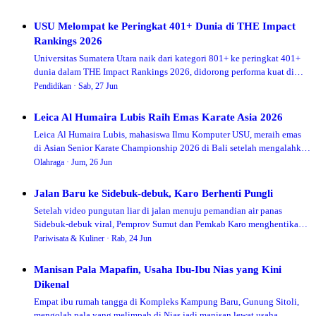
USU Melompat ke Peringkat 401+ Dunia di THE Impact
Rankings 2026
Universitas Sumatera Utara naik dari kategori 801+ ke peringkat 401+
dunia dalam THE Impact Rankings 2026, didorong performa kuat di
SDG ketahanan pangan dan kelestarian laut.
Pendidikan ·
Sab, 27 Jun
Leica Al Humaira Lubis Raih Emas Karate Asia 2026
Leica Al Humaira Lubis, mahasiswa Ilmu Komputer USU, meraih emas
di Asian Senior Karate Championship 2026 di Bali setelah mengalahkan
karateka Jordania 6-3 di final.
Olahraga ·
Jum, 26 Jun
Jalan Baru ke Sidebuk-debuk, Karo Berhenti Pungli
Setelah video pungutan liar di jalan menuju pemandian air panas
Sidebuk-debuk viral, Pemprov Sumut dan Pemkab Karo menghentikan
pungutan ke pengunjung dan menyiapkan dua jalur akses baru ke Desa
Pariwisata & Kuliner ·
Rab, 24 Jun
Semangat Gunung.
Manisan Pala Mapafin, Usaha Ibu-Ibu Nias yang Kini
Dikenal
Empat ibu rumah tangga di Kompleks Kampung Baru, Gunung Sitoli,
mengolah pala yang melimpah di Nias jadi manisan lewat usaha