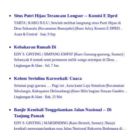
Situs Putri Hijau Terancam Longsor -- Komisi E Dprd
TARTA | KARO JULU | Setelah melihat langsung situs Putri Hijau di
Desa Sukanalu (Kecamatan Barusjahe) (Karo Julu), Komisi E DPRD
Provinsi Sumatera Utara memi…
Acara & Festival ·
Jum, 9 Sep
Kebakaran Rumah Di
EDY S. GINTING | SIMPANG EMPAT (Karo Gunung-gunung, Sumut) |
Sebanyak 6 rumah semi permanen milik warga setempat di Desa
Surbakti (Kecamatan Simpang Empat, K…
Lingkungan & Alam ·
Sel, 7 Jun
Kolom Seriulina Karosekali: Cuaca
Selamat pagi gaesna ..... Pagi ini , kuta kami Laja Simalem (Kecamatan
Sibolangit, Kabupaten Deliserdang) (Karo Hilir bagian Sinuan Gambir)
dalam keadaan men…
Lingkungan & Alam ·
Rab, 25 Mei
Banjir Kembali Tenggelamkan Jalan Nasional -- Di
Tanjung Pamah
EDY S. GINTING | MARDINDING (Karo Berneh, Sumut) | Banjir
kembali menenggelamkan ruas Jalan Nasional Rakoetta Brahmana di