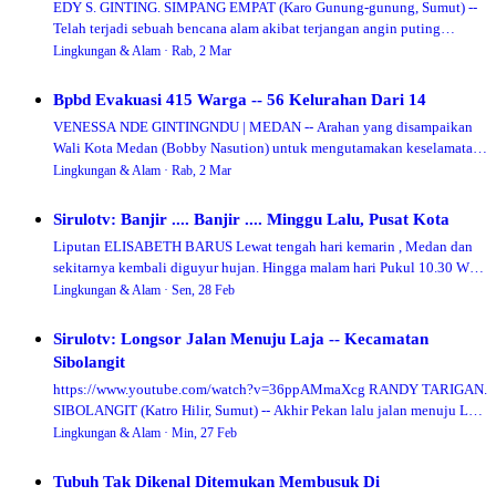
EDY S. GINTING. SIMPANG EMPAT (Karo Gunung-gunung, Sumut) --
Telah terjadi sebuah bencana alam akibat terjangan angin puting
beliung di Desa Pintu Besi (Keca…
Lingkungan & Alam ·
Rab, 2 Mar
Bpbd Evakuasi 415 Warga -- 56 Kelurahan Dari 14
VENESSA NDE GINTINGNDU | MEDAN -- Arahan yang disampaikan
Wali Kota Medan (Bobby Nasution) untuk mengutamakan keselamatan
warga saat memimpin rapat di Balai …
Lingkungan & Alam ·
Rab, 2 Mar
Sirulotv: Banjir .... Banjir .... Minggu Lalu, Pusat Kota
Liputan ELISABETH BARUS Lewat tengah hari kemarin , Medan dan
sekitarnya kembali diguyur hujan. Hingga malam hari Pukul 10.30 WIB,
hujan masih terus mengguyu…
Lingkungan & Alam ·
Sen, 28 Feb
Sirulotv: Longsor Jalan Menuju Laja -- Kecamatan
Sibolangit
https://www.youtube.com/watch?v=36ppAMmaXcg RANDY TARIGAN.
SIBOLANGIT (Katro Hilir, Sumut) -- Akhir Pekan lalu jalan menuju Laja
(Dedsa Salabulan, Kecamatan …
Lingkungan & Alam ·
Min, 27 Feb
Tubuh Tak Dikenal Ditemukan Membusuk Di