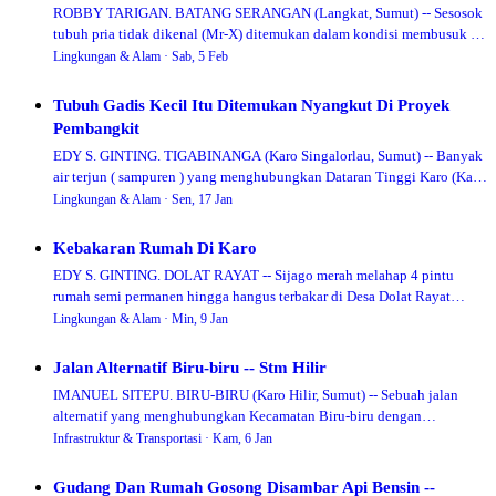
ROBBY TARIGAN. BATANG SERANGAN (Langkat, Sumut) -- Sesosok
tubuh pria tidak dikenal (Mr-X) ditemukan dalam kondisi membusuk di
pinggir sebuah sungai yang men…
Lingkungan & Alam ·
Sab, 5 Feb
Tubuh Gadis Kecil Itu Ditemukan Nyangkut Di Proyek
Pembangkit
EDY S. GINTING. TIGABINANGA (Karo Singalorlau, Sumut) -- Banyak
air terjun ( sampuren ) yang menghubungkan Dataran Tinggi Karo (Karo
Gugung) dengan Karo Hili…
Lingkungan & Alam ·
Sen, 17 Jan
Kebakaran Rumah Di Karo
EDY S. GINTING. DOLAT RAYAT -- Sijago merah melahap 4 pintu
rumah semi permanen hingga hangus terbakar di Desa Dolat Rayat
(Kecamatan Dolat Rakyat, Kabupaten…
Lingkungan & Alam ·
Min, 9 Jan
Jalan Alternatif Biru-biru -- Stm Hilir
IMANUEL SITEPU. BIRU-BIRU (Karo Hilir, Sumut) -- Sebuah jalan
alternatif yang menghubungkan Kecamatan Biru-biru dengan
Kecamatan STM Hilir (kedua kecamatan d…
Infrastruktur & Transportasi ·
Kam, 6 Jan
Gudang Dan Rumah Gosong Disambar Api Bensin --