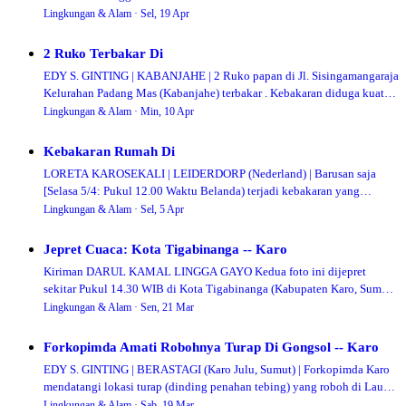
Desa Tanjung Pamah (Kecamatan Mardi…
Lingkungan & Alam ·
Sel, 19 Apr
2 Ruko Terbakar Di
EDY S. GINTING | KABANJAHE | 2 Ruko papan di Jl. Sisingamangaraja
Kelurahan Padang Mas (Kabanjahe) terbakar . Kebakaran diduga kuat
disebabkan oleh korseleti…
Lingkungan & Alam ·
Min, 10 Apr
Kebakaran Rumah Di
LORETA KAROSEKALI | LEIDERDORP (Nederland) | Barusan saja
[Selasa 5/4: Pukul 12.00 Waktu Belanda) terjadi kebakaran yang
menimpa sebuah rumah di Kompleks Ley…
Lingkungan & Alam ·
Sel, 5 Apr
Jepret Cuaca: Kota Tigabinanga -- Karo
Kiriman DARUL KAMAL LINGGA GAYO Kedua foto ini dijepret
sekitar Pukul 14.30 WIB di Kota Tigabinanga (Kabupaten Karo, Sumut)
(Karo Singalorlau). Cuaca sebagia…
Lingkungan & Alam ·
Sen, 21 Mar
Forkopimda Amati Robohnya Turap Di Gongsol -- Karo
EDY S. GINTING | BERASTAGI (Karo Julu, Sumut) | Forkopimda Karo
mendatangi lokasi turap (dinding penahan tebing) yang roboh di Lau
Sungsang, Desa Gongsol (Ke…
Lingkungan & Alam ·
Sab, 19 Mar