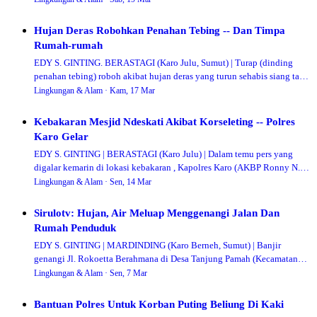
Hujan Deras Robohkan Penahan Tebing -- Dan Timpa
Rumah-rumah
EDY S. GINTING. BERASTAGI (Karo Julu, Sumut) | Turap (dinding
penahan tebing) roboh akibat hujan deras yang turun sehabis siang tadi
di Dusun II Lau Sungsang…
Lingkungan & Alam ·
Kam, 17 Mar
Kebakaran Mesjid Ndeskati Akibat Korseleting -- Polres
Karo Gelar
EDY S. GINTING | BERASTAGI (Karo Julu) | Dalam temu pers yang
digalar kemarin di lokasi kebakaran , Kapolres Karo (AKBP Ronny N.
Sidabutar SH SIK MH) menyamp…
Lingkungan & Alam ·
Sen, 14 Mar
Sirulotv: Hujan, Air Meluap Menggenangi Jalan Dan
Rumah Penduduk
EDY S. GINTING | MARDINDING (Karo Berneh, Sumut) | Banjir
genangi Jl. Rokoetta Berahmana di Desa Tanjung Pamah (Kecamatan
Mardinding, Kabupaten Karo) alias K…
Lingkungan & Alam ·
Sen, 7 Mar
Bantuan Polres Untuk Korban Puting Beliung Di Kaki